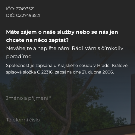
IČO: 27493521
DIČ: CZ27493521
Máte zájem o naše služby nebo se nás jen
chcete na něco zeptat?
Neváhejte a napište nám! Rádi Vám s čímkoliv
poradíme.
Společnost je zapsána u Krajského soudu v Hradci Králové,
spisová složka C 22316, zapsána dne 21. dubna 2006.
Jméno a příjmení
*
Telefonní číslo