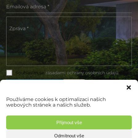
Emailová adresa
*
Zpráva
*
Souhlasím se
zásadami ochrany osobních údajů.
Používáme cookies k optimalizaci našich
webových stránek a našich služeb.
Poslat zprávu
Příjmout vše
Odmítnout vše