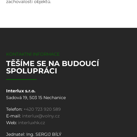
zachovalosti objektů.
KONTAKTNÍ INFORMACE
TĚŠÍME SE NA BUDOUCÍ
SPOLUPRÁCI
Interlux s.r.o.
Sadová 19, 503 15 Nechanice
Telefon:
+420 723 920 589
E-mail:
interlux@volny.cz
Web:
interluxhk.cz
Jednatel: Ing. SERGIJ BÍLÝ